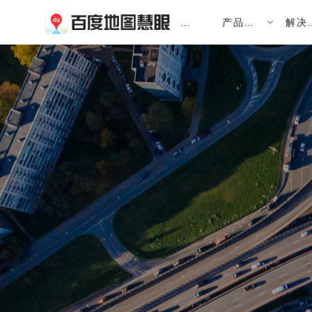
首
产品服
解决
页
务
案