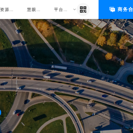
商务
资源中
慧眼动
平台登
心
态
录