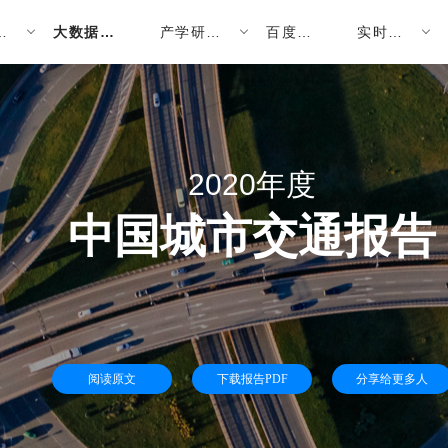
方
大数据报
产学研合
百度迁
实时交
告
作
徙
通
2020年度
中国城市交通报告
阅读原文
下载报告PDF
分享给更多人