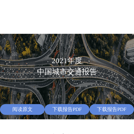
首
产
解
实
百
大
联
资
页
品
决
时
度
数
合
源
服
方
交
迁
据
实
中
2021年度
务
案
通
徙
报
验
心
中国城市交通报告
告
室
阅读原文
下载报告PDF
下载报告PDF